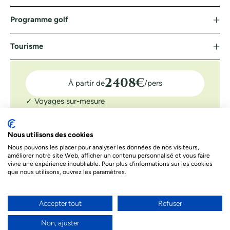
Programme golf
Tourisme
2408
€
À partir de
/pers
✓ Voyages sur-mesure
✓ Assistance 7J/7
✓ Confirmation tee-time
Nous utilisons des cookies
Nous pouvons les placer pour analyser les données de nos visiteurs,
DEMANDER UN DEVIS
améliorer notre site Web, afficher un contenu personnalisé et vous faire
Le prix indiqué ci-dessous est à titre informatif. Les prix
vivre une expérience inoubliable. Pour plus d'informations sur les cookies
dépendent de différents facteurs. Le prix final de votre séjour
que nous utilisons, ouvrez les paramètres.
sera celui proposé par nos conseillers
Accepter tout
Refuser
Besoin d’un conseil par téléphone ?
Non, ajuster
Nos conseillers sont à votre écoute par téléphone