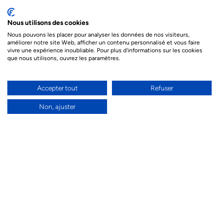
Nous utilisons des cookies
En vous inscrivant, vous confirmez accepter nos conditions générales
Nous pouvons les placer pour analyser les données de nos visiteurs,
d'utilisation.
améliorer notre site Web, afficher un contenu personnalisé et vous faire
vivre une expérience inoubliable. Pour plus d'informations sur les cookies
que nous utilisons, ouvrez les paramètres.
Accepter tout
Refuser
Non, ajuster
Destinations
Des hôtels de qualité
internationales
Une équipe passionnée
A votre service
à votre écoute
depuis 30 ans