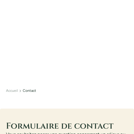
NOUS
Une question, une envie, un projet golf ? Notre équipe est à
votre service.
‍Du simple conseil au séjour clé en main, nous sommes là
pour vous répondre rapidement.
Accueil
Contact
Formulaire de contact