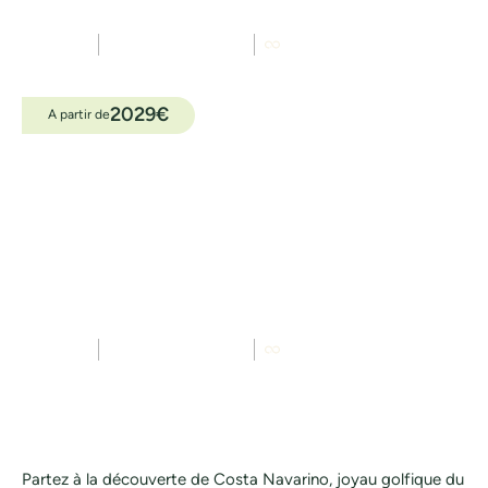
W Costa Navarino
4
golfs
8 / 7
jours / nuits
Petit déjeuner
2029
€
A partir de
Grèce
The Westin Costa Navarino
4
golfs
8 / 7
jours / nuits
Petit déjeuner
Partez à la découverte de Costa Navarino, joyau golfique du