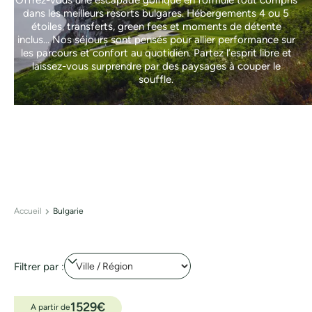
Offrez-vous une escapade golfique en formule tout compris
dans les meilleurs resorts bulgares. Hébergements 4 ou 5
étoiles, transferts, green fees et moments de détente
inclus… Nos séjours sont pensés pour allier performance sur
les parcours et confort au quotidien. Partez l’esprit libre et
laissez-vous surprendre par des paysages à couper le
souffle.
Accueil
Bulgarie
Filtrer par :
1529
€
A partir de