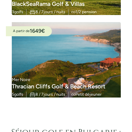
BlackSeaRama Golf & Villas
3
golfs
8 / 7
jours / nuits
1/2 pension
1649
€
A partir de
Mer Noire
Thracian Cliffs Golf & Beach Resort
5
golfs
8 / 7
jours / nuits
Petit déjeuner