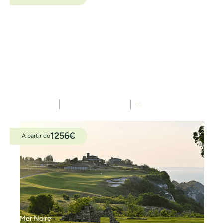
Mer Noire
Lighthouse Golf & Spa Resort
Ilimité
golfs
8 / 7
jours / nuits
All inclusive
1256
€
A partir de
Mer Noire