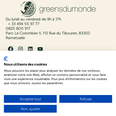
Du lundi au vendredi de 9h à 17h
+ 33 494 55 97 77
0825 800 917
Parc Le Colombier II, 112 Rue du Tibouren, 83350
Ramatuelle
Destinations
Nous utilisons des cookies
Envies
Nous pouvons les placer pour analyser les données de nos visiteurs,
Qui sommes nous
améliorer notre site Web, afficher un contenu personnalisé et vous faire
vivre une expérience inoubliable. Pour plus d'informations sur les cookies
que nous utilisons, ouvrez les paramètres.
Accepter tout
Refuser
Non, ajuster
© 2025 Greens du Monde - Tous droits réservés - Designed
with love by Dedi, agence et solution e-commerce