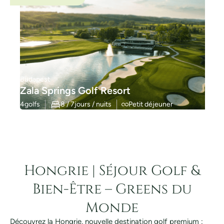
Budapest
Zala Springs Golf Resort
4
golfs
8 / 7
jours / nuits
Petit déjeuner
Hongrie | Séjour Golf &
Bien-Être – Greens du
Monde
Découvrez la Hongrie, nouvelle destination golf premium :