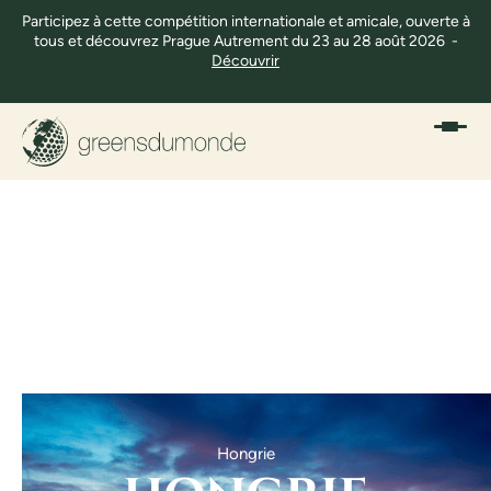
Participez à cette compétition internationale et amicale, ouverte à
tous et découvrez Prague Autrement du 23 au 28 août 2026 -
Découvrir
Hongrie