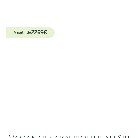
Sri Lanka
Shangri-La's Colombo
2269
€
A partir de
Province du Sud
Shangri-La's Hambantota Golf & Spa