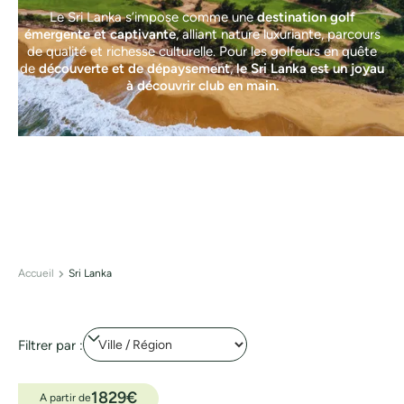
Le Sri Lanka s’impose comme une
destination golf
émergente et captivante
, alliant nature luxuriante, parcours
de qualité et richesse culturelle. Pour les golfeurs en quête
de
découverte et de dépaysement
,
le Sri Lanka est un joyau
à découvrir club en main.
Accueil
Sri Lanka
Filtrer par :
1829
€
A partir de