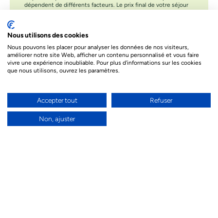
dépendent de différents facteurs. Le prix final de votre séjour
sera celui proposé par nos conseillers
Nous utilisons des cookies
Nous pouvons les placer pour analyser les données de nos visiteurs,
Besoin d’un conseil par téléphone ?
améliorer notre site Web, afficher un contenu personnalisé et vous faire
Nos conseillers sont à votre écoute par téléphone
vivre une expérience inoubliable. Pour plus d'informations sur les cookies
pour donner vie à votre projet de voyage et
que nous utilisons, ouvrez les paramètres.
répondre à toutes vos questions.
04 94 55 97 77
Accepter tout
Refuser
Non, ajuster
Un conseiller en direct par chat ou visio
Nous pouvons aussi vous répondre grâce à notre
chat en direct ou vous pouvez nous contacter en
visio lorsque nous sommes connectés :)
UN CONSEILLER