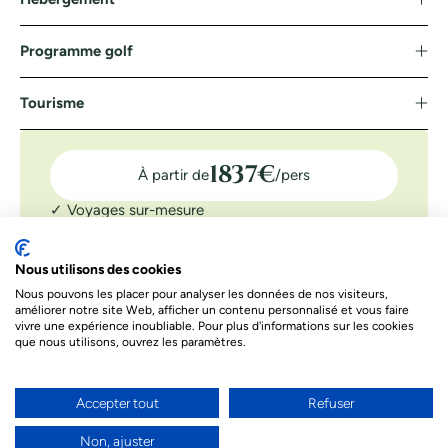
Programme golf
Tourisme
1837
€
À partir de
/pers
✓ Voyages sur-mesure
✓ Assistance 7J/7
✓ Confirmation tee-time
Nous utilisons des cookies
Nous pouvons les placer pour analyser les données de nos visiteurs,
DEMANDER UN DEVIS
améliorer notre site Web, afficher un contenu personnalisé et vous faire
vivre une expérience inoubliable. Pour plus d'informations sur les cookies
Le prix indiqué ci-dessous est à titre informatif. Les prix
que nous utilisons, ouvrez les paramètres.
dépendent de différents facteurs. Le prix final de votre séjour
sera celui proposé par nos conseillers
Accepter tout
Refuser
Besoin d’un conseil par téléphone ?
Non, ajuster