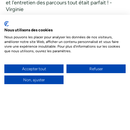
et l’entretien des parcours tout était parfait ! -
Virginie
Nous utilisons des cookies
Nous pouvons les placer pour analyser les données de nos visiteurs,
améliorer notre site Web, afficher un contenu personnalisé et vous faire
Tourisme
vivre une expérience inoubliable. Pour plus d'informations sur les cookies
que nous utilisons, ouvrez les paramètres.
1656
€
À partir de
/pers
Accepter tout
Refuser
✓ Voyages sur-mesure
Non, ajuster
✓ Assistance 7J/7
✓ Confirmation tee-time
DEMANDER UN DEVIS
Le prix indiqué ci-dessous est à titre informatif. Les prix
dépendent de différents facteurs. Le prix final de votre séjour
sera celui proposé par nos conseillers