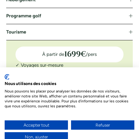
Programme golf
Tourisme
1699
€
À partir de
/pers
✓ Voyages sur-mesure
✓ Assistance 7J/7
✓ Confirmation tee-time
Nous utilisons des cookies
Nous pouvons les placer pour analyser les données de nos visiteurs,
DEMANDER UN DEVIS
améliorer notre site Web, afficher un contenu personnalisé et vous faire
vivre une expérience inoubliable. Pour plus d'informations sur les cookies
Le prix indiqué ci-dessous est à titre informatif. Les prix
que nous utilisons, ouvrez les paramètres.
dépendent de différents facteurs. Le prix final de votre séjour
sera celui proposé par nos conseillers
Accepter tout
Refuser
Besoin d’un conseil par téléphone ?
Non, ajuster