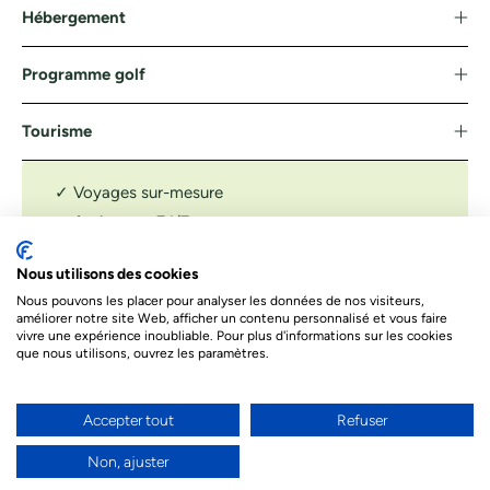
Hébergement
Programme golf
Tourisme
✓ Voyages sur-mesure
✓ Assistance 7J/7
✓ Confirmation tee-time
Nous utilisons des cookies
DEMANDER UN DEVIS
Nous pouvons les placer pour analyser les données de nos visiteurs,
améliorer notre site Web, afficher un contenu personnalisé et vous faire
Le prix indiqué ci-dessous est à titre informatif. Les prix
vivre une expérience inoubliable. Pour plus d'informations sur les cookies
dépendent de différents facteurs. Le prix final de votre séjour
que nous utilisons, ouvrez les paramètres.
sera celui proposé par nos conseillers
Accepter tout
Refuser
Besoin d’un conseil par téléphone ?
Nos conseillers sont à votre écoute par téléphone
Non, ajuster
pour donner vie à votre projet de voyage et