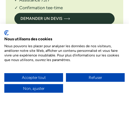
✓ Confirmation tee-time
DEMANDER UN DEVIS
Le prix indiqué ci-dessous est à titre informatif. Les prix
dépendent de différents facteurs. Le prix final de votre séjour
sera celui proposé par nos conseillers
Nous utilisons des cookies
Nous pouvons les placer pour analyser les données de nos visiteurs,
améliorer notre site Web, afficher un contenu personnalisé et vous faire
vivre une expérience inoubliable. Pour plus d'informations sur les cookies
Besoin d’un conseil par téléphone ?
que nous utilisons, ouvrez les paramètres.
Nos conseillers sont à votre écoute par téléphone
pour donner vie à votre projet de voyage et
répondre à toutes vos questions.
Accepter tout
Refuser
04 94 55 97 77
Non, ajuster
Un conseiller en direct par chat ou visio
Nous pouvons aussi vous répondre grâce à notre
chat en direct ou vous pouvez nous contacter en