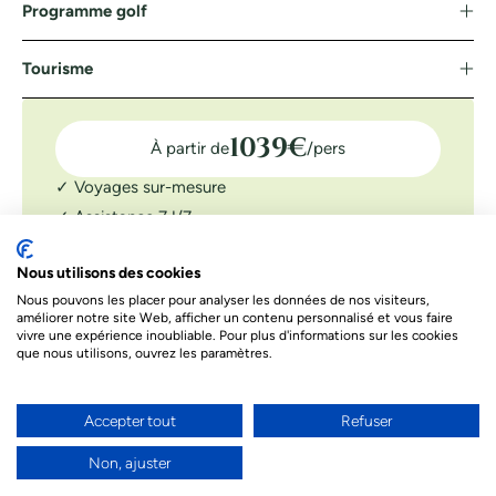
Programme golf
Tourisme
1039
€
À partir de
/pers
✓ Voyages sur-mesure
✓ Assistance 7J/7
✓ Confirmation tee-time
Nous utilisons des cookies
DEMANDER UN DEVIS
Nous pouvons les placer pour analyser les données de nos visiteurs,
améliorer notre site Web, afficher un contenu personnalisé et vous faire
Le prix indiqué ci-dessous est à titre informatif. Les prix
dépendent de différents facteurs. Le prix final de votre séjour
vivre une expérience inoubliable. Pour plus d'informations sur les cookies
sera celui proposé par nos conseillers
que nous utilisons, ouvrez les paramètres.
Accepter tout
Refuser
Besoin d’un conseil par téléphone ?
Nos conseillers sont à votre écoute par téléphone
Non, ajuster
pour donner vie à votre projet de voyage et