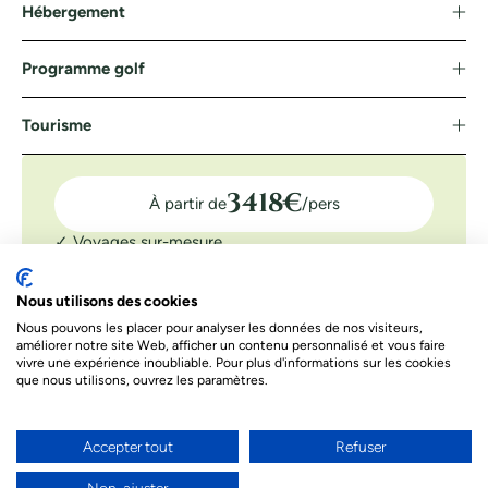
Hébergement
Programme golf
Tourisme
3418
€
À partir de
/pers
✓ Voyages sur-mesure
✓ Assistance 7J/7
✓ Confirmation tee-time
Nous utilisons des cookies
Nous pouvons les placer pour analyser les données de nos visiteurs,
DEMANDER UN DEVIS
améliorer notre site Web, afficher un contenu personnalisé et vous faire
vivre une expérience inoubliable. Pour plus d'informations sur les cookies
Le prix indiqué ci-dessous est à titre informatif. Les prix
que nous utilisons, ouvrez les paramètres.
dépendent de différents facteurs. Le prix final de votre séjour
sera celui proposé par nos conseillers
Accepter tout
Refuser