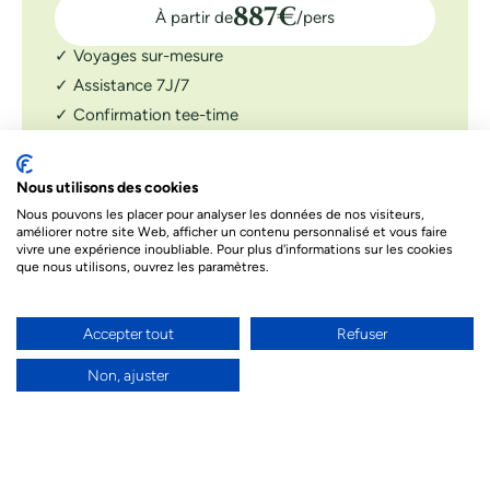
887
€
À partir de
/pers
✓ Voyages sur-mesure
✓ Assistance 7J/7
✓ Confirmation tee-time
DEMANDER UN DEVIS
Nous utilisons des cookies
Le prix indiqué ci-dessous est à titre informatif. Les prix
dépendent de différents facteurs. Le prix final de votre séjour
Nous pouvons les placer pour analyser les données de nos visiteurs,
sera celui proposé par nos conseillers
améliorer notre site Web, afficher un contenu personnalisé et vous faire
vivre une expérience inoubliable. Pour plus d'informations sur les cookies
que nous utilisons, ouvrez les paramètres.
Besoin d’un conseil par téléphone ?
Nos conseillers sont à votre écoute par téléphone
Accepter tout
Refuser
pour donner vie à votre projet de voyage et
répondre à toutes vos questions.
Non, ajuster
04 94 55 97 77