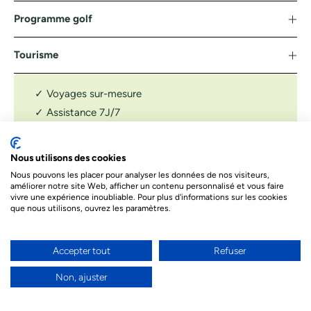
Programme golf
Tourisme
✓ Voyages sur-mesure
✓ Assistance 7J/7
✓ Confirmation tee-time
DEMANDER UN DEVIS
Nous utilisons des cookies
Nous pouvons les placer pour analyser les données de nos visiteurs,
Le prix indiqué ci-dessous est à titre informatif. Les prix
améliorer notre site Web, afficher un contenu personnalisé et vous faire
dépendent de différents facteurs. Le prix final de votre séjour
vivre une expérience inoubliable. Pour plus d'informations sur les cookies
sera celui proposé par nos conseillers
que nous utilisons, ouvrez les paramètres.
Accepter tout
Refuser
Besoin d’un conseil par téléphone ?
Nos conseillers sont à votre écoute par téléphone
Non, ajuster
pour donner vie à votre projet de voyage et
répondre à toutes vos questions.