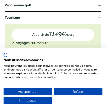
Programme golf
Tourisme
1249
€
À partir de
/pers
✓ Voyages sur-mesure
✓ Assistance 7J/7
✓ Confirmation tee-time
Nous utilisons des cookies
DEMANDER UN DEVIS
Nous pouvons les placer pour analyser les données de nos visiteurs,
améliorer notre site Web, afficher un contenu personnalisé et vous faire
Le prix indiqué ci-dessous est à titre informatif. Les prix
vivre une expérience inoubliable. Pour plus d'informations sur les cookies
dépendent de différents facteurs. Le prix final de votre séjour
que nous utilisons, ouvrez les paramètres.
sera celui proposé par nos conseillers
Accepter tout
Refuser
Besoin d’un conseil par téléphone ?
Non, ajuster
Nos conseillers sont à votre écoute par téléphone
pour donner vie à votre projet de voyage et