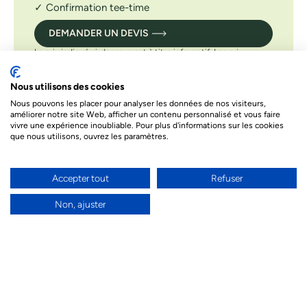
✓ Confirmation tee-time
DEMANDER UN DEVIS
Le prix indiqué ci-dessous est à titre informatif. Les prix
dépendent de différents facteurs. Le prix final de votre séjour
sera celui proposé par nos conseillers
Nous utilisons des cookies
Nous pouvons les placer pour analyser les données de nos visiteurs,
améliorer notre site Web, afficher un contenu personnalisé et vous faire
Besoin d’un conseil par téléphone ?
vivre une expérience inoubliable. Pour plus d'informations sur les cookies
que nous utilisons, ouvrez les paramètres.
Nos conseillers sont à votre écoute par téléphone
pour donner vie à votre projet de voyage et
répondre à toutes vos questions.
Accepter tout
Refuser
04 94 55 97 77
Non, ajuster
Un conseiller en direct par chat ou visio
Nous pouvons aussi vous répondre grâce à notre
chat en direct ou vous pouvez nous contacter en
visio lorsque nous sommes connectés :)